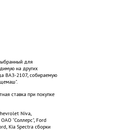
выбранный для
одимую на других
да ВАЗ-2107, собираемую
щемаш".
тная ставка при покупке
hevrolet Niva,
 ОАО "Соллерс", Ford
d, Kia Spectra сборки