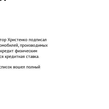
тор Христенко подписал
томобилей, производимых
в кредит физическим
я кредитная ставка.
список вошел полный