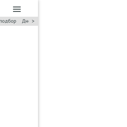
>
подбор
Дневник: Лада Искра
Такси
Форум
ПДД