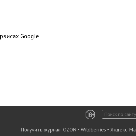
рвисах Google
Получить журнал:
OZON
•
Wildberries
•
Яндекс Ма