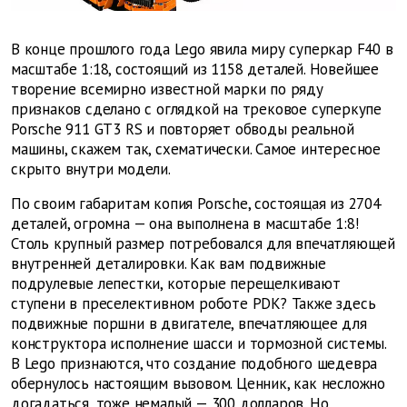
В конце прошлого года Lego явила миру суперкар F40 в
масштабе 1:18, состоящий из 1158 деталей. Новейшее
творение всемирно известной марки по ряду
признаков сделано с оглядкой на трековое суперкупе
Porsche 911 GT3 RS и повторяет обводы реальной
машины, скажем так, схематически. Самое интересное
скрыто внутри модели.
По своим габаритам копия Porsche, состоящая из 2704
деталей, огромна — она выполнена в масштабе 1:8!
Столь крупный размер потребовался для впечатляющей
внутренней деталировки. Как вам подвижные
подрулевые лепестки, которые перещелкивают
ступени в преселективном роботе PDK? Также здесь
подвижные поршни в двигателе, впечатляющее для
конструктора исполнение шасси и тормозной системы.
В Lego признаются, что создание подобного шедевра
обернулось настоящим вызовом. Ценник, как несложно
догадаться, тоже немалый — 300 долларов. Но