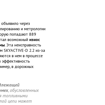
 объявило через
улированию и метрологии
торую попадают 889
стал возможный
износ
емы
. Эта неисправность
м SKYACTIVE-D 2.2 из-за
яются в нем в процессе
я эффективность
ример, в дорожных
длежащей
омех
, обусловленных
ия топливными
этой цепи может