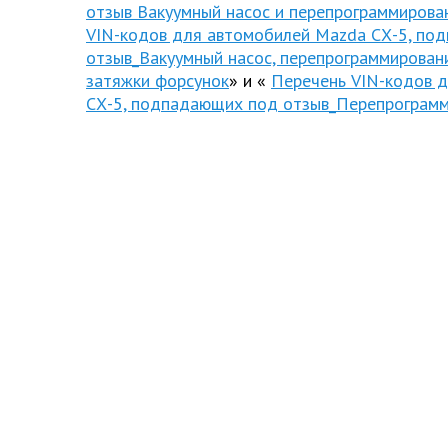
отзыв Вакуумный насос и перепрограммиров
VIN-кодов для автомобилей Mazda СХ-5, по
отзыв_Вакуумный насос, перепрограммирован
затяжки форсунок
» и «
Перечень VIN-кодов 
СХ-5, подпадающих под отзыв_Перепрограм