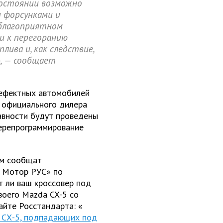
состоянии возможно
 форсунками и
еблагоприятном
 к перегоранию
ива и, как следствие,
», — сообщает
дефектных автомобилей
о официального дилера
авности будут проведены
перепрограммирование
ам сообщат
 Мотор РУС» по
т ли ваш кроссовер под
воего Mazda CX-5 со
айте Росстандарта: «
 СХ-5, подпадающих под