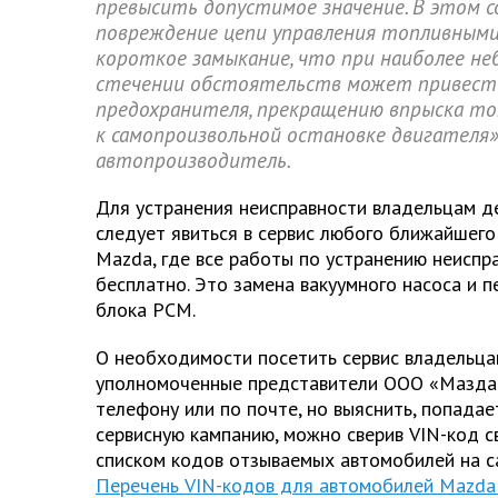
превысить допустимое значение. В этом 
повреждение цепи управления топливными
короткое замыкание, что при наиболее н
стечении обстоятельств может привести
предохранителя, прекращению впрыска топл
к самопроизвольной остановке двигателя
автопроизводитель.
Для устранения неисправности владельцам 
следует явиться в сервис любого ближайшег
Mazda, где все работы по устранению неиспр
бесплатно. Это замена вакуумного насоса и 
блока РСМ.
О необходимости посетить сервис владельц
уполномоченные представители ООО «Мазда
телефону или по почте, но выяснить, попадае
сервисную кампанию, можно сверив VIN-код с
списком кодов отзываемых автомобилей на с
Перечень VIN-кодов для автомобилей Mazda