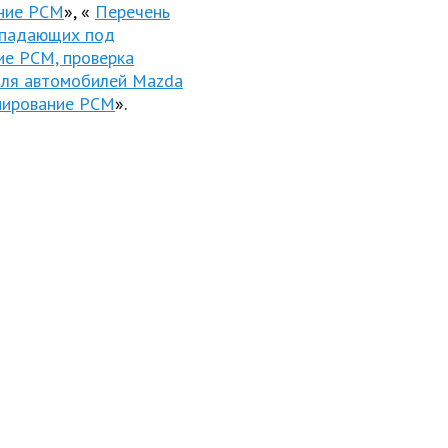
ание РСМ
», «
Перечень
дпадающих под
ие РСМ, проверка
для автомобилей Mazda
мирование РСМ
».