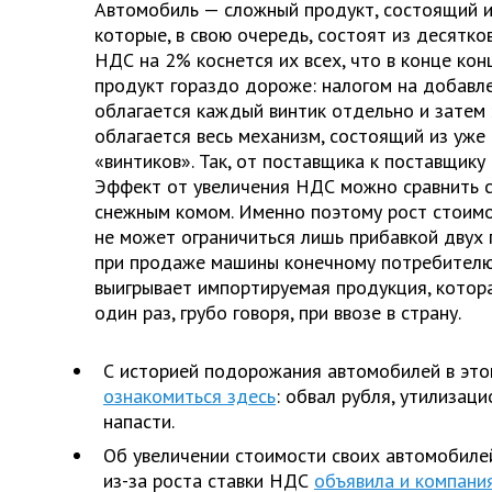
Автомобиль — сложный продукт, состоящий и
которые, в свою очередь, состоят из десятко
НДС на 2% коснется их всех, что в конце ко
продукт гораздо дороже: налогом на добавл
облагается каждый винтик отдельно и затем
облагается весь механизм, состоящий из уже
«винтиков». Так, от поставщика к поставщику
Эффект от увеличения НДС можно сравнить с
снежным комом. Именно поэтому рост стоим
не может ограничиться лишь прибавкой двух 
при продаже машины конечному потребителю
выигрывает импортируемая продукция, котор
один раз, грубо говоря, при ввозе в страну.
С историей подорожания автомобилей в это
ознакомиться здесь
: обвал рубля, утилизац
напасти.
Об увеличении стоимости своих автомобилей
из-за роста ставки НДС
объявила и компания