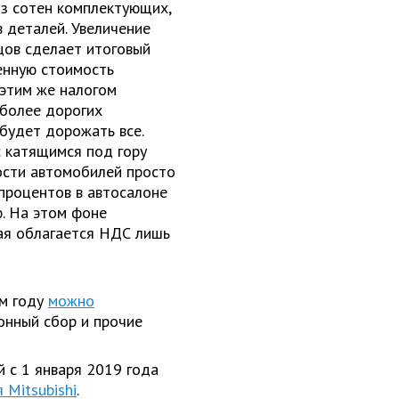
з сотен комплектующих,
в деталей. Увеличение
нцов сделает итоговый
енную стоимость
 этим же налогом
 более дорогих
 будет дорожать все.
 катящимся под гору
ости автомобилей просто
процентов в автосалоне
. На этом фоне
ая облагается НДС лишь
м году
можно
ионный сбор и прочие
 с 1 января 2019 года
 Mitsubishi
.