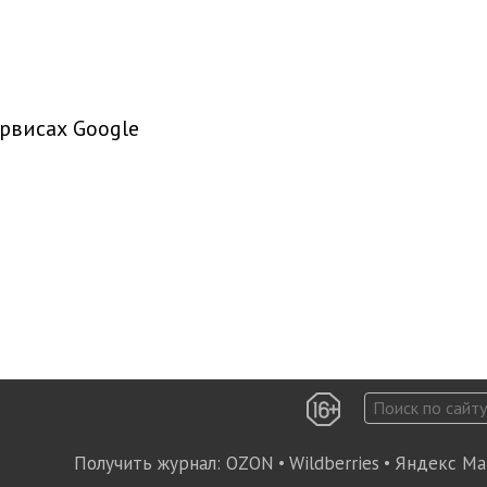
рвисах Google
Получить журнал:
OZON
•
Wildberries
•
Яндекс Ма