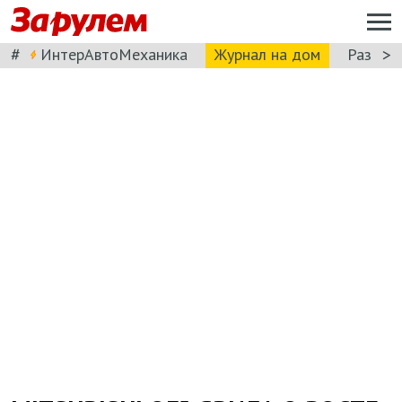
#
>
ИнтерАвтоМеханика
Журнал на дом
Разбор