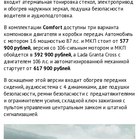
входит атермальная тонировка стекол, электропривод
и обогрев наружных зеркал, подушка безопасности
водителя и аудиоподготовка.
В комплектации
Comfort
доступны три варианта
компоновки двигателя и коробки передач. Автомобиль
с мотором 1.6 мощностью 87 л.с. и МКП стоит от
577
900 рублей
, версия со 106-сильным мотором и МКП
обойдется в
592 900 рублей
, а
Lada
Granta
Cross
с
двигателем 106 л.с. и автоматизированной механикой
стартует от
617 900 рублей
.
В оснащение этой версии входит обогрев передних
сидений, аудиосистема с 4 динамиками, две подушки
безопасности, ремни безопасности с преднатяжителями
и ограничителем усилия, складной ключ зажигания с
пультом управления центральным замком и штатной
сигнализацией.