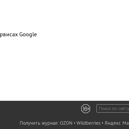
рвисах Google
Получить журнал:
OZON
•
Wildberries
•
Яндекс Ма