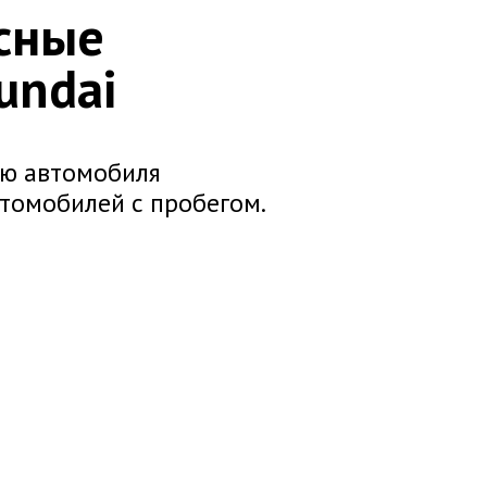
сные
undai
ию автомобиля
втомобилей с пробегом.