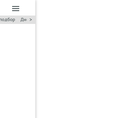
>
подбор
Дневник: Лада Искра
Такси
Форум
ПДД