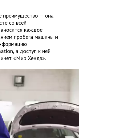
ое преимущество — она
сте со всей
заносится каждое
анием пробега машины и
информацию
tion, а доступ к ней
бинет «Мир Хендэ».