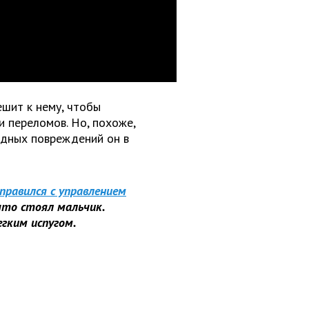
ешит к нему, чтобы
ли переломов. Но, похоже,
идных повреждений он в
правился с управлением
что стоял мальчик.
гким испугом.