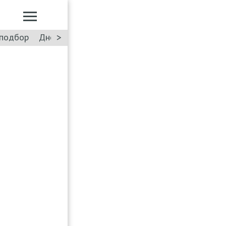
>
подбор
Дневник: Лада Искра
Такси
Форум
ПДД