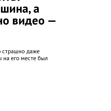
шина, а
(но видео —
о страшно даже
ы на его месте был