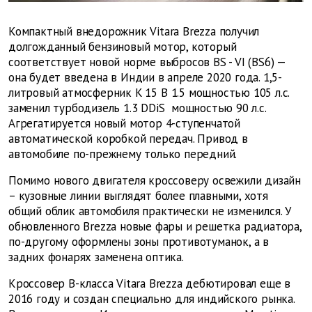
Компактный внедорожник Vitara Brezza получил
долгожданный бензиновый мотор, который
соответствует новой норме выбросов
BS
-
VI
(BS6) —
она будет введена в Индии в апреле 2020 года. 1,5-
литровый атмосферник
K
15
B
1.5 мощностью 105 л.с.
заменил турбодизель 1.3
DDiS
мощностью 90 л.с.
Агрегатируется новый мотор 4-ступенчатой
автоматической коробкой передач. Привод в
автомобиле по-прежнему только передний.
Помимо нового двигателя кроссоверу освежили дизайн
– кузовные линии выглядят более плавными, хотя
общий облик автомобиля практически не изменился. У
обновленного
Brezza
новые фары и решетка радиатора,
по-другому оформлены зоны противотуманок, а в
задних фонарях заменена оптика.
Кроссовер В-класса
Vitara
Brezza
дебютировал еще в
2016 году и создан специально для индийского рынка.