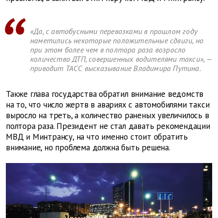
«Да, с автобусными перевозками в прошлом году
наметились некоторые положительные сдвиги, но
при этом более чем в полтора раза возросло
количество ДТП, совершенных водителями такси», —
приводит ТАСС высказывание Владимира Путина.
Также глава государства обратил внимание ведомств
на то, что число жертв в авариях с автомобилями такси
выросло на треть, а количество раненых увеличилось в
полтора раза. Президент не стал давать рекомендации
МВД и Минтрансу, на что именно стоит обратить
внимание, но проблема должна быть решена.