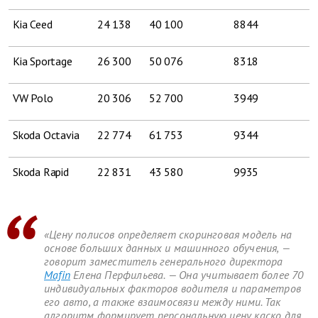
Kia Ceed
24 138
40 100
8844
Kia Sportage
26 300
50 076
8318
VW Polo
20 306
52 700
3949
Skoda Octavia
22 774
61 753
9344
Skoda Rapid
22 831
43 580
9935
«Цену полисов определяет скоринговая модель на
основе больших данных и машинного обучения, —
говорит заместитель генерального директора
Mafin
Елена Перфильева. — Она учитывает более 70
индивидуальных факторов водителя и параметров
его авто, а также взаимосвязи между ними. Так
алгоритм формирует персональную цену каско для