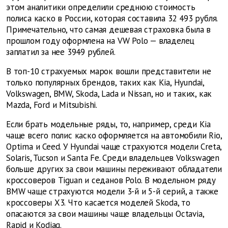
этом аналитики определили среднюю стоимость
полиса каско в России, которая составила
32 493 рубля.
Примечательно, что самая дешевая страховка была в
прошлом году оформлена на VW Polo — владелец
заплатил за нее 3949 рублей.
В топ-10 страхуемых марок вошли представители не
только популярных брендов, таких как Kia, Hyundai,
Volkswagen, BMW, Skoda, Lada и Nissan, но и таких, как
Mazda, Ford и Mitsubishi.
Если брать модельные ряды, то, например, среди Kia
чаще всего полис каско оформляется на автомобили Rio,
Optima и Ceed. У Hyundai чаще страхуются модели Creta,
Solaris, Tucson и Santa Fe. Среди владельцев Volkswagen
больше других за свои машины переживают обладатели
кроссоверов Tiguan и седанов Polo. В модельном ряду
BMW
чаще страхуются модели 3-й и 5-й серий, а также
кроссоверы Х3. Что касается моделей Skoda, то
опасаются за свои машины чаще владельцы Octavia,
Rapid и Kodiaq.