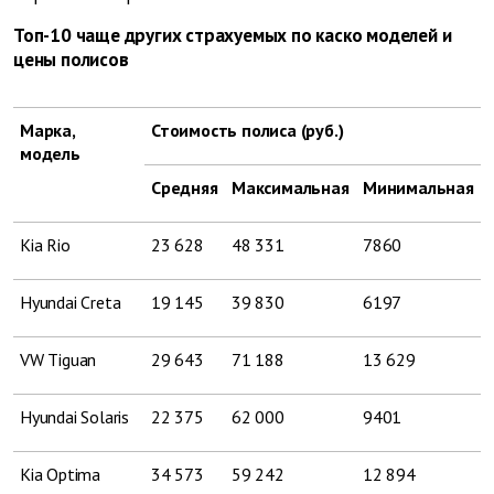
Топ-10 чаще других страхуемых по каско моделей и
цены полисов
Марка,
Стоимость полиса (руб.)
модель
Средняя
Максимальная
Минимальная
Kia Rio
23 628
48 331
7860
Hyundai Creta
19 145
39 830
6197
VW Tiguan
29 643
71 188
13 629
Hyundai Solaris
22 375
62 000
9401
Kia Optima
34 573
59 242
12 894