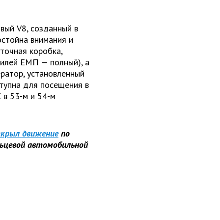
вый V8, созданный в
остойна внимания и
точная коробка,
билей ЕМП — полный), а
ратор, установленный
тупна для посещения в
 в 53-м и 54-м
крыл движение
по
ьцевой автомобильной