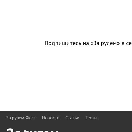
Подпишитесь на «За рулем» в
се
За рулем Фест
Новости
Статьи
Тесты