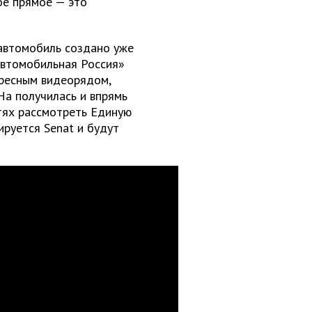
ое прямое — это
 автомобиль создано уже
Автомобильная Россия»
ересным видеорядом,
На получилась и впрямь
тях рассмотреть Единую
руется Senat и будут