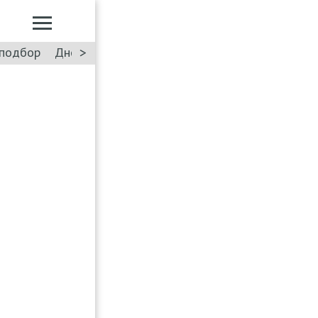
>
подбор
Дневник: Лада Искра
Такси
Форум
ПДД