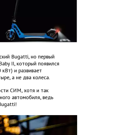
кий Bugatti, но первый
Baby II, который появился
0 кВт) и развивает
ыре, а не два колеса.
сти СИМ, хотя и так
тного автомобиля, ведь
ugatti!