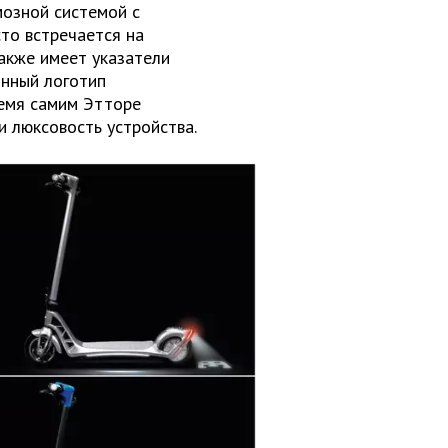
мозной системой с
сто встречается на
акже имеет указатели
онный логотип
ремя самим Этторе
 люксовость устройства.