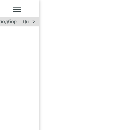
>
подбор
Дневник: Лада Искра
Такси
Форум
ПДД