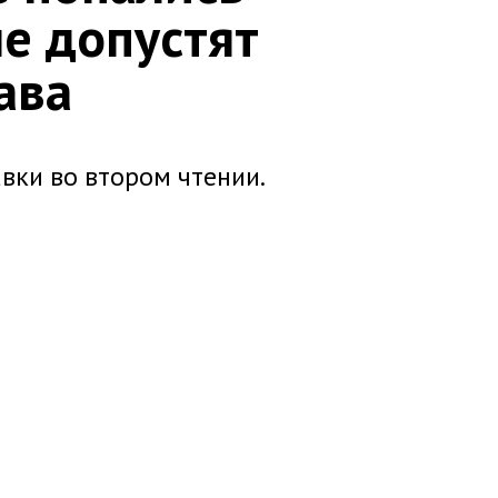
не допустят
ава
вки во втором чтении.