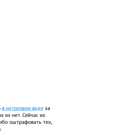
ь
в нетрезвом виде
за
их их нет. Сейчас их
ибо оштрафовать тех,
.