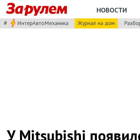
НОВОСТИ
#
ИнтерАвтоМеханика
Журнал на дом
Разбо
У Mitsubishi появи