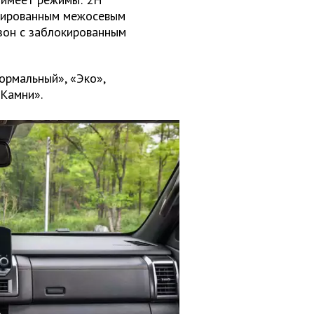
локированным межосевым
зон с заблокированным
ормальный», «Эко»,
«Камни».