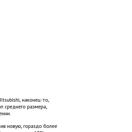
subishi, наконец-то,
ап среднего размера,
ении.
чив новую, гораздо более