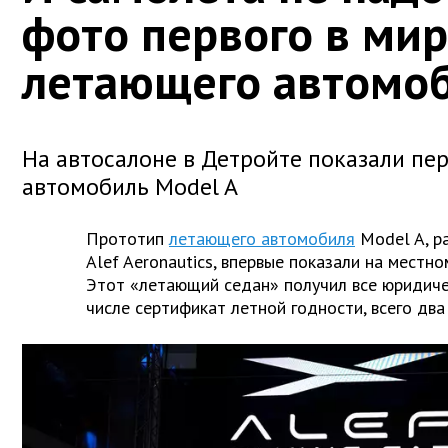
фото первого в ми
летающего автомо
На автосалоне в Детройте показали пе
автомобиль Model A
Прототип
летающего автомобиля
Model A, р
Alef Aeronautics, впервые показали на местн
Этот «летающий седан» получил все юридиче
числе сертификат летной годности, всего два