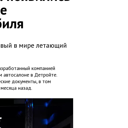
ре
биля
рвый в мире летающий
азработанный компанией
ом автосалоне в Детройте.
ские документы, в том
 месяца назад.