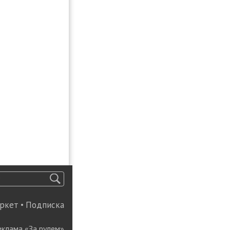
ркет
•
Подписка
еклама «За рулем»