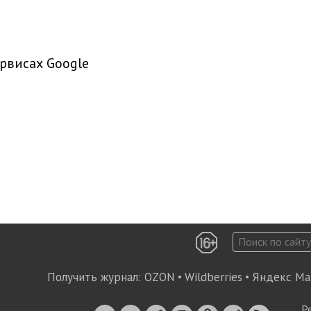
рвисах Google
Получить журнал:
OZON
•
Wildberries
•
Яндекс Ма
Р