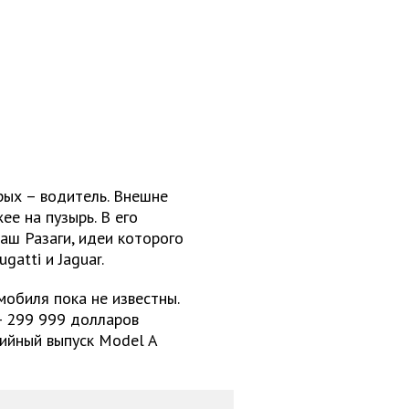
рых – водитель. Внешне
е на пузырь. В его
аш Разаги, идеи которого
atti и Jaguar.
обиля пока не известны.
 - 299 999 долларов
рийный выпуск Model A