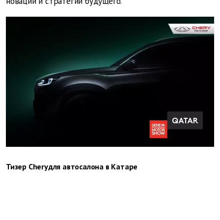
новации и стратегии будущего.
Тизер Cheryдля автосалона в Катаре