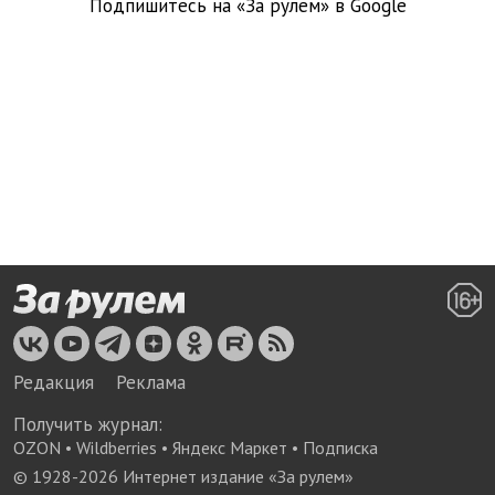
Подпишитесь на «За рулем» в
Google
Редакция
Реклама
Получить журнал:
OZON
•
Wildberries
•
Яндекс Маркет
•
Подписка
© 1928-
2026
Интернет издание «За рулем»