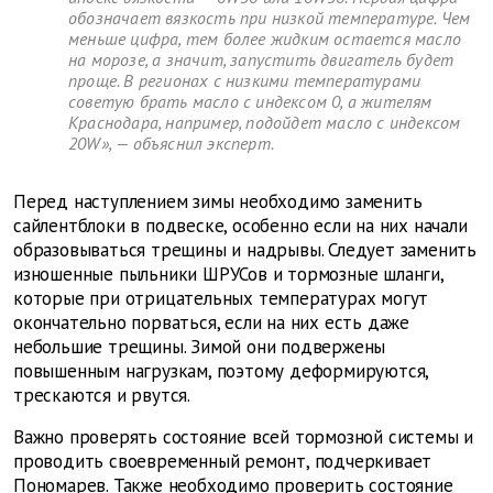
обозначает вязкость при низкой температуре. Чем
меньше цифра, тем более жидким остается масло
на морозе, а значит, запустить двигатель будет
проще. В регионах с низкими температурами
советую брать масло с индексом 0, а жителям
Краснодара, например, подойдет масло с индексом
20W», — объяснил эксперт.
Перед наступлением зимы необходимо заменить
сайлентблоки в подвеске, особенно если на них начали
образовываться трещины и надрывы. Следует заменить
изношенные пыльники ШРУСов и тормозные шланги,
которые при отрицательных температурах могут
окончательно порваться, если на них есть даже
небольшие трещины. Зимой они подвержены
повышенным нагрузкам, поэтому деформируются,
трескаются и рвутся.
Важно проверять состояние всей тормозной системы и
проводить своевременный ремонт, подчеркивает
Пономарев. Также необходимо проверить состояние