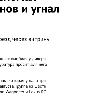
нов и угнал
оезд через витрину
он автомобиля у дилера
куратура просит для него
пы, которая угнала три
вгуста. Группа из шести
and Wagoneer и Lexus RC.