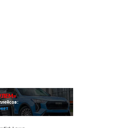
УЛЕМ»
плейсов:
ркет