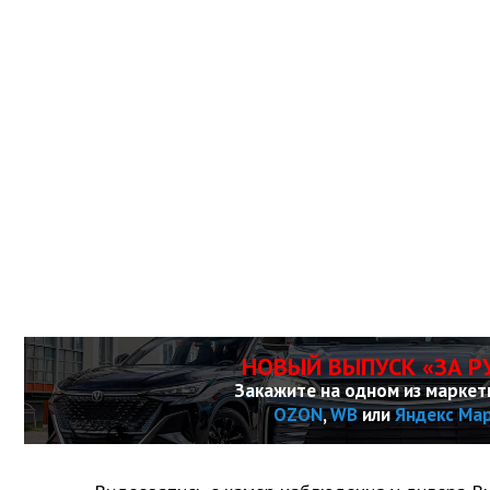
НОВЫЙ ВЫПУСК «ЗА Р
Закажите на одном из маркет
OZON
,
WB
или
Яндекс Ма