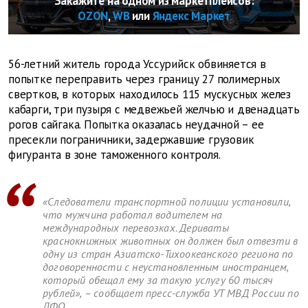
Закажите на одном из маркетплейсов:
OZON
,
WB
или
Яндекс Маркет
56-летний житель города Уссурийск обвиняется в
попытке переправить через границу 27 полимерных
свертков, в которых находилось 115 мускусных желез
кабарги, три пузыря с медвежьей желчью и двенадцать
рогов сайгака. Попытка оказалась неудачной – ее
пресекли пограничники, задержавшие грузовик
фигуранта в зоне таможенного контроля.
«Следователи транспортной полиции установили,
что мужчина работал водителем на
международных перевозках. Дериваты
краснокнижных животных он должен был отвезти в
одну из стран Азиатско-Тихоокеанского региона по
договоренности с неустановленным иностранцем,
который обещал ему за такую услугу 60 тысяч
рублей», – сообщает пресс-служба УТ МВД России по
ДФО.