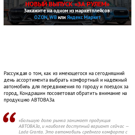
НОВЫЙ ВЫПУСК «ЗА РУЛЕМ»
Закажите на одном из маркетплейсов:
OZON
,
WB
или
Яндекс Маркет
Рассуждая о том, как из имеющегося на сегодняшний
день ассортимента выбрать комфортный и надежный
автомобиль для передвижения по городу и поездок за
город, Кондрашин посоветовал обратить внимание на
продукцию АВТОВАЗа.
«Большую долю рынка занимает продукция
АВТОВАЗа, и наиболее доступный вариант сейчас —
Lada Granta. Это автомобиль среднего комфорта с