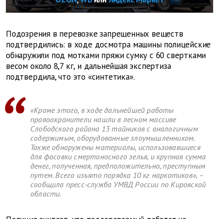
Подозрения в перевозке запрещенных веществ
подтвердились: в ходе досмотра машины полицейские
обнаружили под мотками пряжи сумку с 60 свертками
весом около 8,7 кг, и дальнейшая экспертиза
подтвердила, что это «синтетика».
«Кроме этого, в ходе дальнейшей работы
правоохранители нашли в лесном массиве
Слободского района 13 тайников с аналогичным
содержимым, оборудованные злоумышленником.
Также обнаружены материалы, использовавшиеся
для фасовки смертоносного зелья, и крупная сумма
денег, полученная, предположительно, преступным
путем. Всего изъято порядка 10 кг наркотиков», –
сообщила пресс-служба УМВД России по Кировской
области.