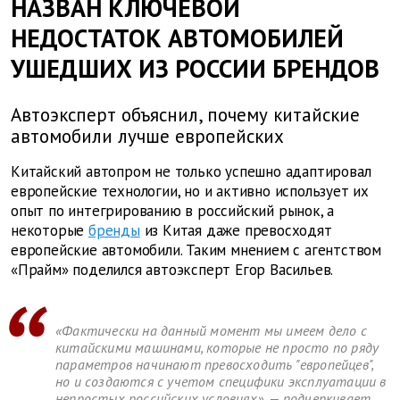
НАЗВАН КЛЮЧЕВОЙ
НЕДОСТАТОК АВТОМОБИЛЕЙ
УШЕДШИХ ИЗ РОССИИ БРЕНДОВ
Автоэксперт объяснил, почему китайские
автомобили лучше европейских
Китайский автопром не только успешно адаптировал
европейские технологии, но и активно использует их
опыт по интегрированию в российский рынок, а
некоторые
бренды
из Китая даже превосходят
европейские автомобили. Таким мнением с агентством
«Прайм» поделился автоэксперт Егор Васильев.
«Фактически на данный момент мы имеем дело с
китайскими машинами, которые не просто по ряду
параметров начинают превосходить "европейцев",
но и создаются с учетом специфики эксплуатации в
непростых российских условиях», — подчеркивает