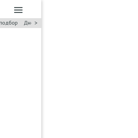
>
подбор
Дневник: Лада Искра
Такси
Форум
ПДД