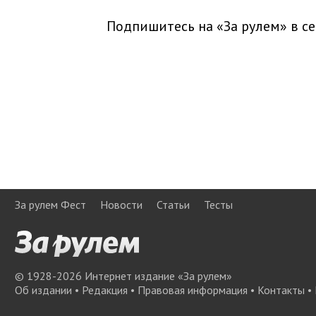
Подпишитесь на «За рулем» в
се
За рулем Фест
Новости
Статьи
Тесты
© 1928-
2026
Интернет издание «За рулем»
Об издании
•
Редакция
•
Правовая информация
•
Контакты
•