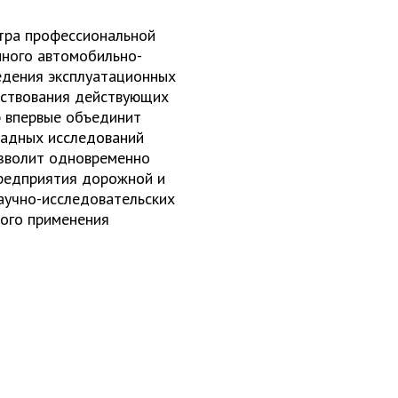
тра профессиональной
нного автомобильно-
едения эксплуатационных
нствования действующих
р впервые объединит
ладных исследований
озволит одновременно
предприятия дорожной и
аучно-исследовательских
ного применения