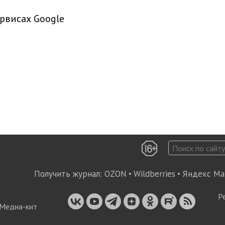
рвисах Google
Получить журнал:
OZON
•
Wildberries
•
Яндекс Ма
Р
Медиа-кит