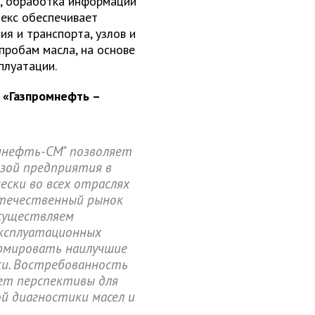
м, обработка информации
лекс обеспечивает
я и транспорта, узлов и
пробам масла, на основе
плуатации.
 «Газпромнефть –
мнефть-СМ" позволяет
зой предприятия в
ески во всех отраслях
отечественный рынок
осуществляем
эксплуатационных
рмировать наилучшие
ки. Востребованность
ет перспективы для
й диагностики масел и