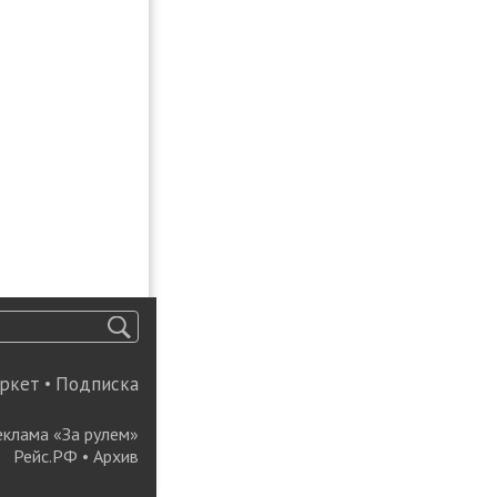
ркет
•
Подписка
еклама «За рулем»
Рейс.РФ
•
Архив