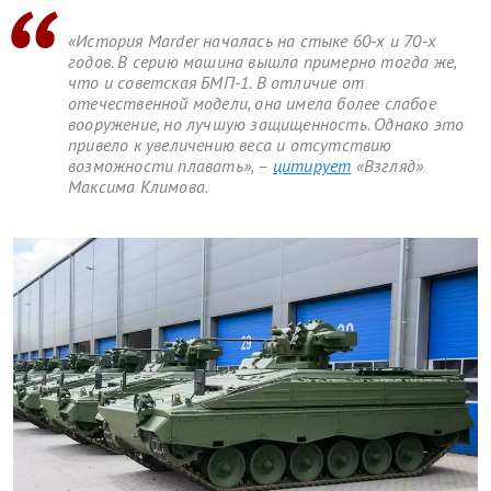
«История Marder началась на стыке 60-х и 70-х
годов. В серию машина вышла примерно тогда же,
что и советская БМП-1. В отличие от
отечественной модели, она имела более слабое
вооружение, но лучшую защищенность. Однако это
привело к увеличению веса и отсутствию
возможности плавать», –
цитирует
«Взгляд»
Максима Климова.