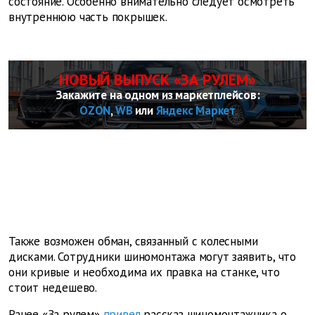
состояние. Особенно внимательно следует осмотреть
внутреннюю часть покрышек.
НОВЫЙ ВЫПУСК «ЗА РУЛЕМ»
Закажите на одном из маркетплейсов:
OZON
,
WB
или
Яндекс Маркет
Также возможен обман, связанный с колесными
дисками. Сотрудники шиномонтажа могут заявить, что
они кривые и необходима их правка на станке, что
стоит недешево.
Ранее «За рулем»
привел
рассказ шиномонтажника о