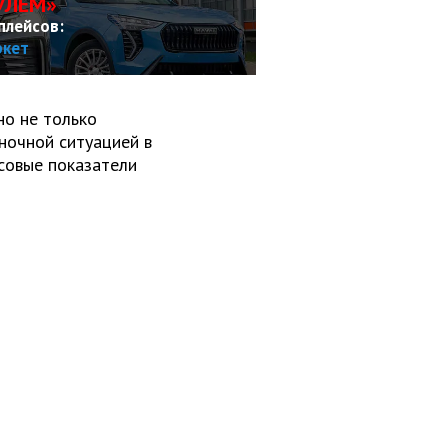
УЛЕМ»
плейсов:
ркет
о не только
ночной ситуацией в
совые показатели