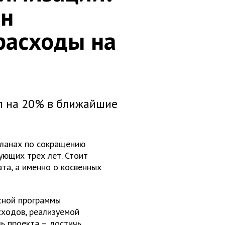
рн
расходы на
л на 20% в ближайшие
планах по сокращению
ующих трех лет. Стоит
та, а именно о косвенных
сной программы
ходов, реализуемой
ль проекта – достичь