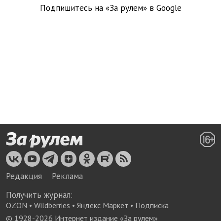
Подпишитесь на «За рулем» в
Google
Редакция
Реклама
Получить журнал:
OZON
•
Wildberries
•
Яндекс Маркет
•
Подписка
© 1928-
2026
Интернет издание «За рулем»