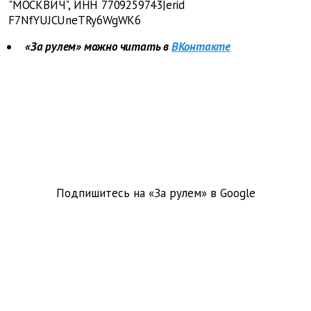
"МОСКВИЧ", ИНН 7709259743|erid
F7NfYUJCUneTRy6WgWK6
«За рулем» можно читать в
ВКонтакте
Подпишитесь на «За рулем» в
Google