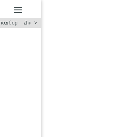
>
подбор
Дневник: Лада Искра
Такси
Форум
ПДД