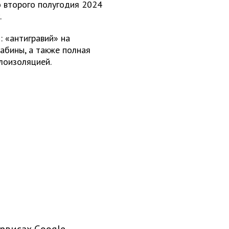
о второго полугодия 2024
.
 «антигравий» на
кабины, а также полная
лоизоляцией.
рвисах Google