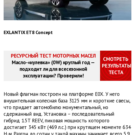
EXLANTIX ET8 Concept
РЕСУРСНЫЙ ТЕСТ МОТОРНЫХ МАСЕЛ
СМОТРЕТЬ
Масло-«нулевка» (0W) круглый год —
РЕЗУЛЬТАТЫ
подходит ли для всесезонной
ТЕСТА
эксплуатации? Проверили!
Новый флагман построен на платформе E0X. У него
внушительная колесная база 3125 мм и короткие свесы,
что придает автомобилю монументальный, но
сдержанный вид. Установка – последовательный
гибрид 1.5T REEV, пиковая мощность которого
достигает 345 кВт (469 л.с.) при крутящем моменте 634
Н·м. Разгон до сотни у такой махины занимает всего 5,9