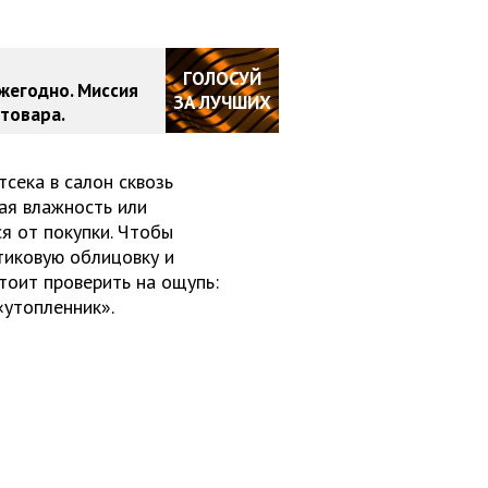
ГОЛОСУЙ
жегодно. Миссия
ЗА ЛУЧШИХ
товара.
сека в салон сквозь
ая влажность или
ся от покупки. Чтобы
тиковую облицовку и
тоит проверить на ощупь:
«утопленник».