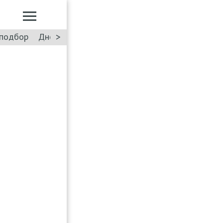
>
подбор
Дневник: Лада Искра
Такси
Форум
ПДД