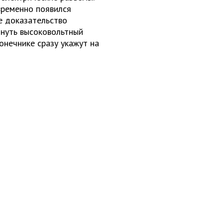
временно появился
е доказательство
инуть высоковольтный
онечнике сразу укажут на