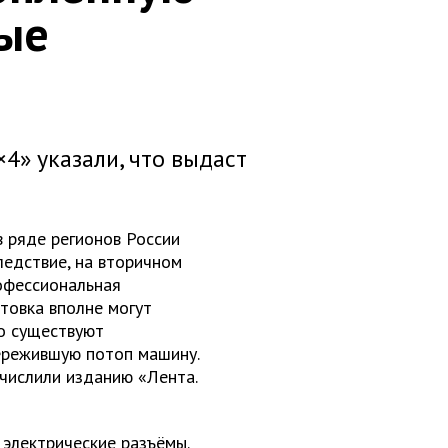
ые
×4» указали, что выдаст
в ряде регионов России
ледствие, на вторичном
офессиональная
товка вполне могут
ко существуют
ережившую потоп машину.
числили изданию «Лента.
 электрические разъёмы.