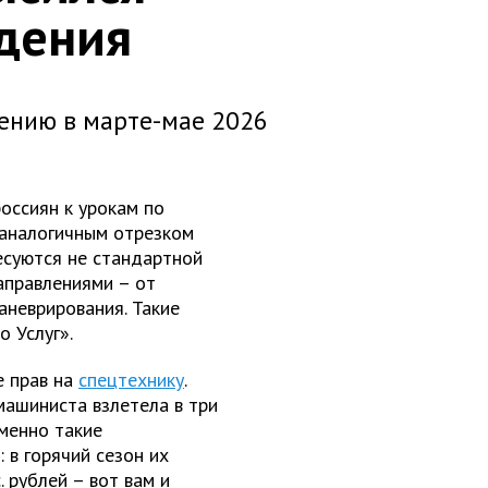
ждения
дению в марте-мае 2026
оссиян к урокам по
 аналогичным отрезком
есуются не стандартной
аправлениями – от
аневрирования. Такие
 Услуг».
 прав на
спецтехнику
.
машиниста взлетела в три
именно такие
 в горячий сезон их
 рублей – вот вам и