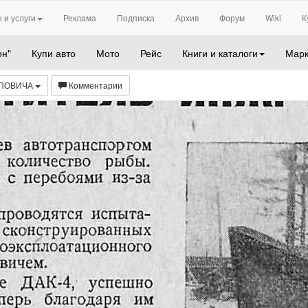
 и услуги
Реклама
Подписка
Архив
Форум
Wiki
К
он"
Купи авто
Мото
Рейс
Книги и каталоги
Марк
РПОВИЧА
Комментарии