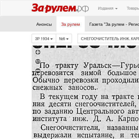
Издания
Товары
Анонсы
За рулем
Газета "За рулем - Реги
ЗР 1934
№6
СНЕГООЧИСТИТЕЛЬ ИНЖ. КА