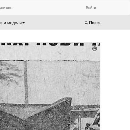
упи авто
Войти
и и модели
Поиск