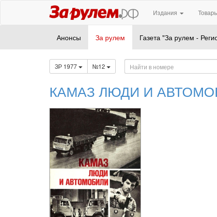
Издания
Товары
Анонсы
За рулем
Газета "За рулем - Реги
ЗР 1977
№12
КАМАЗ ЛЮДИ И АВТОМО