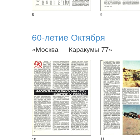
8
9
60-летие Октября
«Москва — Каракумы-77»
11
10