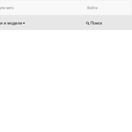
упи авто
Войти
и и модели
Поиск