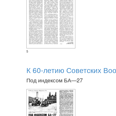
5
К 60-летию Советских Во
Под индексом БА—27