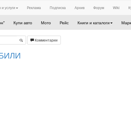
 и услуги
Реклама
Подписка
Архив
Форум
Wiki
К
он"
Купи авто
Мото
Рейс
Книги и каталоги
Марк
Комментарии
БИЛИ