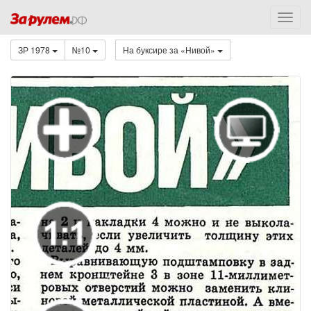
ЗР 1978
№10
На буксире за «Нивой»