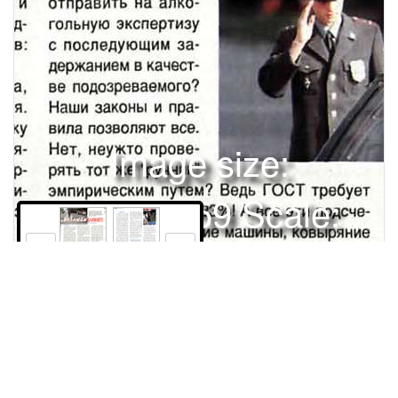
Image size:
1280x1759 Scale:
100% -
PanoJS3
102
103
У наших автомобилистов всех поколений к ГАИ и ее работникам отношение вполне определенное - они существуют, чтобы мешать нам, наказывать, обирать. Ходят по дороге, свистят, машут полосатыми палками, норовят отнять документы... Мы их не любим. Ну а каково им?™Наш корреспондент на два часа сменил профессию и отработал инспектором ГАИ на столичном перекресткеРОЖДЕНИЕ ИДЕИ А что если попробовать на денек стать обычным инспектором, так сказать, в прямом и переносном смысле влезть "в его шкуру"? Что нужно? Костюмчик, жезл, бляха, свисток и выражение лица. С последним придется поработать: по своим внешним данным я гожусь разве что в Главке заседать. Когда в Управлении ГАИ узнали о такой идее, пришли в ужас: "Ты представляешь, что это за работа?! Задавят, а нам отвечай?" Потом успокоились, подумали и решили: "Ладно, может, поумнеет". Подобрали форму сержанта. Надел. Получилось нечто среднее между Филиппком и ушастой Каштанкой. Пришлось "утяжелить" положение погонами офицерского состава. Так я стал старшим лейтенантом. Для подстраховки "выдали" патрульный "Форд" и двух могучих инспекторов. На том и порешили. Пришел с работы, распугал домочадцев жестами регулировщика, почитал на ночь Правила, засунул под подушку жезл и заснул. Беспокойным сном работника правоохранительных органов. ПОКОЙ НАМ ТОЛЬКО СНИТСЯ Утро. Перекресток. Занимаю позицию у тротуара. Осматриваюсь. Светофоры работают, разметка - выше похвал, интенсивность движения прогрессирует на глазах: приближается час пик, народ спешит на работу. Мои телохранители (лейтенант и сержант) сидят в "Форде", выжидают. Ладно, "разомнемся" проверкой документов: надо же входить в роль! Пока прохаживался вдоль тротуара, водители не обращали на меня внимания. Но только вдохнул, чтобы свистнуть, вижу настороженные, почти обреченные взгляды. Вот "пятерка". Все согласно "процедурным нормам": свисток (да что ж вы так боитесь - полпотока сбросило скорость), жезлом указываю водителю на место рядом с собой. Подхожу. Водитель выскакивает из машины, на ходу доставая документы и вымучивая улыбку. Здороваюсь, представляюсь (старший лейтенант Жернов - звучит!). Больше ничего сказать не успеваю. Водитель тычет документы: "Товарищ инспек102 ЗА РЛМ 10/97 УЕ тор, не виноват, извините, спешу, вон жена опаздывает". "Да погодите вы, - одергиваю лебезящего болтуна, - я вас ни в чем не обвиняю!" Бегло просматриваю документы, возвращаю их и желаю счастливого пути. "Все?" - недоуменно спрашивает водитель. Я отворачиваюсь и иду обратно. Если все будут так заискивать, можно потерять веру в человечество. Интересно, как он ведет себя на дороге? Подрезает "слабых" почем зря? Однако спасибо ему: как ни крути, а чувство старлейской значимости и уверенность он мне подарил. Расправляю плечи и "торможу" ВАЗ2109. Не скрою, "градус" повышал постепенно. Не то чтобы страшно, но махать палкой "мерседесам" пока желания не было. "Девятка", включив "поворотник", послушно останавливается у тротуара. Водитель не выходит, опускает стекло. Молодец, думаю, бежать сломя голову к инспектору не нужно. Подхожу, здороваюсь, представляюсь и беру документы. Водитель - молчит. Не торопясь, листаю "права", доверенность, свидетельство о регистрации... Все в порядке. И тут в голове стайка мыслей: а не сверить ли номера кузова и двигателя, попялиться на фонарь заднего хода, подергать "ручник", понюхать СО, пощупать протектор? А может быть, отправить на алкогольную экспертизу с последующим задержанием в качестве подозреваемого? Наши законы и правила позволяют все. Нет, неужто проверять тот же "ручник" эмпирическим путем? Ведь ГОСТ требует как минимум уклона 23%! А все эти подсчеты "щелчков", толкание машины, ковыряние жезлом в колесах для "измерения" люфтов, как известно, для других целей, лично мне противных. Отдаю документы: "Счастливого пути!" "Спасибо", - отвечает водитель. Молодец, так и надо: корректно, вежливо ис достоинством.•ВОЗЛЮ ЛИЖНЕГО ^БТем временем поток транспорта нарастает. Тесно становится на столичной магистрали. Слышатся сигналы нетерпеливых, визг тормозов. Прямо на меня, на "красный"(!) пролетает перекресток "Москвич". Так, стоять! А сам думаю: не остановится, пронесется дальше, плюнет в душу. Нет, увидел, затормозил в ста метрах от меня. Вот теперь не спеша. Иди ко мне, "родной". Подходит: "Ты (!) что, командир? Я же на "желтый"!" Кровь закипает в моих жипах. "На поздний "желтый"?" - интересуюсь. "Ну да!" - отвечает. "Когда уже оранжевый был?" "Я на "желтый", а скорость не докажешь!" - наглеет водила. Из "Форда" вылезают мои ассистенты: "Пререкаетесь с офицером? Права!!!" Водитель, продолжая твердить о "желтом", достает документы. Я вспоминаю, кто здесь "старший", беру их и передаю лейтенанту: "В машину и составить протокол!" Эх, жаль, нет приборов, фиксирующих нарушения. Без них все споры и прения трата времени. Пока печалился, молодцы быстро "оформили" нарушение, отпустили нарушителя и позвали меня: "Ну как? Почувствовал? Этот... твой, предлагал 50 тысяч. Мы говорим: иди старшему предложи. Нет, отвечает, на всех не хватит..." Орлы, благодарю за службу. ф^ ЭКСПЕРИМЕНТ ЗРЧЕЛОВЕК ЧЕЛОВЕКУ ВОЛК, ТОВАРИЩ И БРАТ Порядком заведенный, выхожу (один я) на дорогу. Вот он, час пик. Что ж творится! Да тут каждого второго нужно штрафовать. "Букет" типичных нарушений: правил обгона, перестроения, подачи звукового сигнала, пересечение сплошной линии разметки, превышение скорости, поворот из второго ряда и пренебрежение приоритетом. Уже в порядке вещей остановка на запрещающий сигнап за "стоп-линией". Но самое "популярное" - попытки давить пюдей на пешеходном переходе и непристегнутый ремень безопасности. Вот за первое и останавливаю черный "Блейзер". (Эх, жаль, нечем померить светопропускание стекол от бортов не отличишь!) Вседорожник нехотя останавливается посреди полосы. Как можно злее дую в свисток и показываю шх жезлом место остановки у тротуара. "Блейзер" дожидается, пока сзади не начнут гудеть, потом медленно причаливает ко мне. С легким жужжанием опускается стекло. Тупой, равнодушный взгляд (естественно, непристегнутого) мордоворота в галстуке. Спокойно представляюсь и объясняю нарушение. В ответ сквозь зубы: "Да пошел ты!" Это - красиво. "Документы, товарищ водитель", - проглатываю оскорбление. Пассажир протягивает мне какую-то карточку. Не глядя, забираю и иду в патрульный "Форд". "Это спецталон, милый, - объясняет сержант. - Податель сего волен творить £ на дороге, что вздумается. Ты на номера хоть посмотрел? Сплошные "О" да нули. Угораздило тебя поймать машинку из депутатской конюшни. Сиди уж, сам отнесу талон обратно". Да... Впрочем, что-либо подобное я ожидал. Власть имущие не очень церемонятся с ГАИ. Но я мальчик упрямый. Не успокоюсь, пока не получу сатисфакцию от "Мерседеса-600". Ну, где ты? Что ж, пойду пока "побалуюсь" иногородними. Подряд останавливаю две машины. Первая "Таврия" с владимирскими номерами, вторая - "Вольво-850" из славного Краснодара. Водителям вменялся в вину непристегнутый ремень. Как сговорились: каждый выходил из машины, извинялся и спокойно выслушивал мои "ая-яй". Оба получили от меня поощрение в виде предупреждения и, не веря своему счастью, рассыпаясь в благодарностях, уехали. "Шестисотый"! (Ой, держите меня!) Оружие к бою (за спиной слышу хлопанье дверей "Форда")! Остановился! Та-ак, "щас" тебе досмотр учиню. Нет! Это не по правилам! Зачем выходить из машины? Почему достаешь документы? Ты еще и здороваешься?! Я так не играю. А нахамить? А фуражку натянуть на нос? А жвачку налепить на лоб? Какой же ты "Мерседес"? Из банка везешь управляющего? Тогда так: "Мне сообщили, что за три перекрестка отсюда вы нарушили правила обгона!" "Что ж, виноват, - вздыхает молодой водитель, - наказывайте". Чувствую, мое лицо сливается с околышем фуражки: "Счастливой дороги и, пожалуйста, будьте аккуратны!" Вот интересно! По наглости "крутые" иномарки делятся на две категории: или подонки, или берегущие себя (пассажиров, автомобиль) вполне культурные водители. По степени хамства второе место занимают "волги" (служебные и личные). КАЖДЫЙ ВПРАВЕ РАССЧИТЫВАТЬ, ЧТО И ДРУГИЕ ПЛЕВАЛИ НА ПДД Похлопывая жезлом по бокам, прохаживаюсь вдоль тротуара. Через несколько минут останавливаю возмутительно грязную "шестерку" с тремя лицами кавказской наружности. Не успел рта раскрыть, как на меня обрушился поток оправданий вперемежку с недвусмысленными угрозами: "Дорогой, у нас такая "крыша"!" Неожиданно водитель (хочется сказать отработанным движением) запихивает в мой карман стотысячную купюру. Резко отбиваю его руку и наступаю ногой на упавшую денежку. "Вы что себе позволяете! Водитель документы, пассажиры в машину!" - я уже кричу. Озвереешь тут, когда тебя считают продажной тварью. Пульс зашкаливает, время пить валерьянку. Да что ж это такое! Очередной "Шумахер" на потрепанной "Тойоте", не глядя в зеркало, "скачком" пересекает три (!) полосы. Визг тормозов, рев клаксонов... Еще чуть-чуть и "аварийная обстановка". Понятно, что на мои жесты "японка" не среагирует. Уйдет! Я со свистом бросаюсь во второй ряд и жезлом луплю по капоту. Машина резкотормозит. Подскакиваю к водителю, рывком открываю дверь и хватаю водителя за плечо. Голова как в тумане, ничего лучше не нашел: "Вы арестованы!" "Успокойся, - шепчет на ухо невесть откуда взявшийся сержант, сейчас с ним разберемся". Я отпускаю водителя. Машины вокруг остановились. Нервно машу жезлом: "Проезжайте!" Сержант "под локоток" уводит гонщика в "Форд", а лейтенант садится за руль "Тойоты". Собачья работа! А ведь всего пара часов прошла. Рот забит какой-то смесью масла и песка (обычная атмосфера московских улиц). Подходит лейтенант: "Хватит с тебя. С непривычки "крыша" съедет. Равнодушней надо быть. Если он сам себя хочет убить, ты не спасешь". Да, на каждого самоубийцу инспектора ГАИ не поставишь. Усиливать репрессии? Пока сами не поймут, жизнь не полюбят, другого уважать не станут, ездить, в конце концов, не научатся - хоть расстрельные статьи вводи в Кодекс - большого прока не будет. А ведь плохо получается. Если вспомнить, что ГАИ сегодня обязана выполнять немереное число "
Права и использование