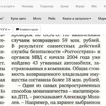
 и услуги
Реклама
Подписка
Архив
Форум
Wiki
К
он"
Купи авто
Мото
Рейс
Книги и каталоги
Марк
ОРОГИ
Комментарии