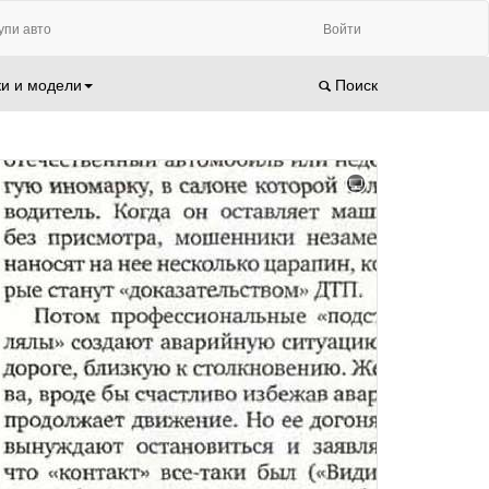
упи авто
Войти
и и модели
Поиск