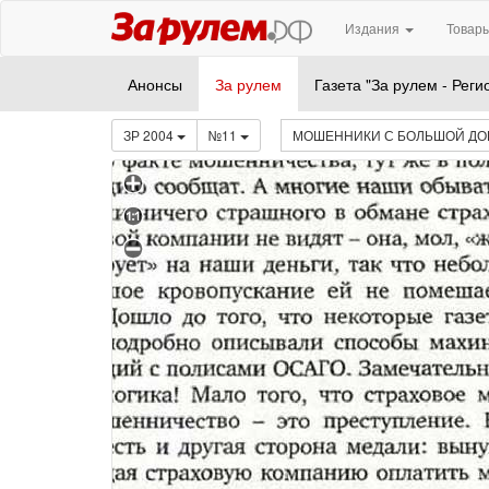
Издания
Товары
Анонсы
За рулем
Газета "За рулем - Реги
ЗР 2004
№11
МОШЕННИКИ С БОЛЬШОЙ Д