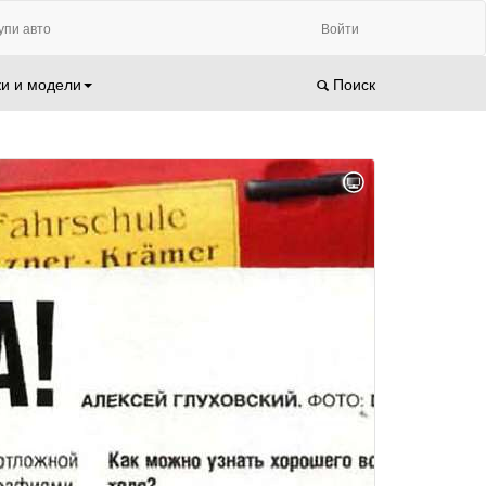
упи авто
Войти
и и модели
Поиск