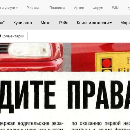
 и услуги
Реклама
Подписка
Архив
Форум
Wiki
К
он"
Купи авто
Мото
Рейс
Книги и каталоги
Марк
Комментарии