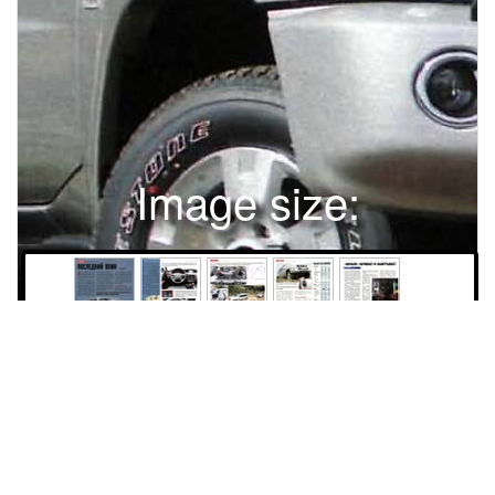
Image size:
1280x1702 Scale:
100% -
PanoJS3
80
81
82
84
86
ПРЕЗЕНТАЦИЯ: NISSAN PATROLПОСЛЕДНИЙ ВОИНасковое осенью итальянское солнце все чаще закрывают тучи, накрапывает дождь. Мы на обновленном «Ниссане-Патруль» карабкаемся в гору. Все дальше внизу остаются волны Средиземного моря, все ближе не остывший после извержения 2002 года кратер Этны. Асфальт наконец-то закончился. Каменистые дороги с уступами и промоинами, обильно посыпанные вулканической породой, очень подходящи для оценки достоинств одного из последних настоящих вседорожников - с мостами в передней и задней подвеске и полным арсеналом повышения проходимости. Даже имея привычку ездить на полноприводной технике, с удовольствием отмечаю, как спокойно «Патруль» перешагивает через булыжники, а вскоре, окончательно поверив машине, вовсе перестаю убавлять газ. Кажется, единственное, что ограничивает скоростьАЛЕКСАНДР БУДКИН. ФОТО АВТОРАЛпроезда колдобин - физическая выносливость водителя и пассажиров. Дождь усиливается - пора обратиться к специальным возможностям машины: заблокировать межколесный дифференциал заднего моста, отключить задний стабилизатор поперечной устойчивости (жестко подключаемый нижний ряд трансмиссии уже задействован). Хотя привычного в слякотную погоду, такого родного месива под колесами нет, на скользких участках ощутима подмога спецсредств. Когда добавляешь газ, чтобы забраться на очередной бугорок, машина выполняет команду с энергичным ускорением. Да и реже отзывается пробуксовкой колес на небольшой перебор тяги.Как ни странно, в таких условиях особенно хорош «автомат». Там, где желание ехать помедленнее требует от машины с механической коробкой обязательного перехода на пониженный ряд, гидротрансформатор часто допускает движение на верхнем. Нечто похожее отметил, когда мы с «Ниссаном» крутили по «тещиным языкам» на асфальте. «Автомат» сглаживает недостаток тяги наддувного двигателя на оборотах ниже 2000. ТРАДИЦИИ ИЛИ МОДА Стоит произнести «Сицилия» - в ответ услышишь про итальянскую мафию. Между тем этот остров отнюдь не поле бандитских разборок, а весьма привле-Чем меньше остается в мире полноценных вседорожников, тем популярнее они будут у знающих людей. ПРЕЗЕНТАЦИЯ. NISSAN PATROLкательное место, например, для автомобильных презентаций. Протяженные серпантины позволяют очень скоро срастись с малознакомой машиной, каменистые горные тропы помогают оценить вездеходные способности, а темпераментные (но не наглые) местные водители быстро задают и вам творческий настрой. Объем изменений «Ниссана-Патруль» не столь велик, чтобы говорить о смене поколения, но рестайлинг проведен полноценный. Конструкторы затронули все основные детали кузова, кроме крыши, хотя на глаз новизны кажется меньше. Наиболее заметны светотехника, бамперы, решетка радиатора, капот. Добавили мощности и момента 3-литровому дизелю с наддувом. Интерьер тоже не обошли вниманием. Изменена форма передних кресел: улучшилась боковая поддержка - в таком автомобиле она придется весьма кстати. Стала двухцветной панель приборов, появились варианты отделки не только темной или бежевой кожей, но и алькантарой. Да и вообще, материалы в салоне стали дороже и на вид, и на ощупь.квввввИнтерьер заметно изменился. Европейскому заказчику предлагают навигационную систему, а нам - нишу для мелких вещей на ее месте или дополнительный бокс под «двухэтажную» магнитолу (2 DIN). Кроме этого появилась новая комбинация приборов, изменилось расположение некоторых кнопок.Такая трехпозиционная кнопка есть в автомобиле с автоматической коробкой передач. Первое положение «Hold» - для зимы, чтобы машина трогалась со второй передачи, третье «Power» - для динамичной езды или движения по бездорожью (коробка позже переходит на следующую передачу). Режим «А/Т» - адаптивный, выбирает подходящую программу управления «автоматом» - динамичную или экономичную.В наиболее полной комплектации на руль вынесено управление магнитолой, а сама баранка украшена вставками из дерева.Слева под дефлекторами самая российская кнопка - включение режима особо холодных климатических условий.Одна из любопытных «примочек» - отключение заднего стабилизатора поперечной устойчивости. Это способствует лучшему сцеплению задних колес с фунтом (песком, снегом и др.) при скрещивании мостов.В недорогом варианте регулировки кресла механические, а богато оснащенный «Патруль» имеет сервоприводы. В обоих случаях меняется высота передней и задней частей подушки. За рулем 11/2004 81 ТЕХНИКАПРЕЗЕНТАЦИЯ: NISSAN PATROLОбновленному автомобилю - обновленный мотор. Популярному у российских покупателей 3-литровому турбодизелю прибавили мощности - 2 л. с. и крутящего момента - 26 Н-м. Кстати, довольно редкий в России случай, когда машины лучше продаются именно с дизелем: машина с бензиновым мотором дороговата и неэкономична. Двигатель образца 2000 года.Г400 !Малая секция удобна, когда в багажник нужно бросить одну-две сумки. Если груза много - открываете вторую створку.Солидно урча турбодизелями, «патрули» карабкаются на гору: тысяча метров над уровнем моря, полторы, две... Наверху становится заметен более насыщенный выхлоп при перегазовке, но на приемистости высота не сказывается.Пьер Луан (Pierre Loing), генеральный менеджер «Ниссан Европа» по стратегическому планированию Предлагая свои автомобили на крупнейших мировых рынках, «Ниссан», конечно, учитывает их 82 За рулем 11/2004специфику. Более того: машины, продаваемые в США, Европе и Японии, воплощают разную философию, поскольку характер их эксплуатации также весьма различается. Для Японии типичны небольшие пробеги: здесь автомобиль, красующийся перед домом, прежде всего символ статуса его владельца. США - страна протяженных магистралей, дешевого топлива и невысоких скоростей. Сфера деятельности нашего отделения - Европа выдвигает самые противоречивые требования: ежедневные разъезды в тесных, густонаселенных городах сочетаются с многочасовыми поездками по автострадам, причем скорость порой не ограничена. В развитие европейской модельной программы направляется около 700 млн. долларов, что позволит вывести на рынки в 2005-2006 году шесть новых моделей. Некоторые показаны на Парижском автосалоне. Для Старого Света характерно требование все большей универсальности, утилитарностиавтомобиля при сохранении компактных размеров. Таков показанный в Париже концепткар «Тон»: по сути, это прообраз одной из машин семейства, которое сменит «Алмеру» в 2006 году. Мы постарались сочетать в нем многофункциональность со спортивными нотками в поведении на дороге, чтобы заинтересовать прежде всего молодые семьи. В популярном классе SUV дебютирует «Пасфайндер», продажи которого начнутся весной 2005-го, Полноприводный универсал с турбодизелем нового поколения освоят в Барселоне вместо хорошо потрудившегося «Террано II». Кстати, «Пасфайндер» стал шестой по счету моделью со всеми ведущими в программе «Ниссана». Он займет место между «Х-Трейл» и «Мурано», который мы также официально выводим на европейский рынок. Ну а звание «настоящего вседорожника» будет и дальше нести обновленный «Патруль». ТЕХНИКАПРЕЗЕНТАЦИЯ. NISSAN PATROLДАННЫЕ ПРОИЗВОДИТЕЛЯNISSAN PATROL I Общие данные Размеры, мм длина ширина высота база 4525 1940 1840 2400 5,1 5095 1940 1855 2970 6,1 5145 1940 1855 2970 6,1 2460 10.8 190 АИ-95 95 3fla,3,0d 5«e.3rjd 5 да.48 п«Ниссан-Патруль» сзади.- один из последних вседорожниРадиус поворота, м Снаряженная масса 2300/2260 2495/2465 (МКП/АКП), кг Время разгона 0-100 км/ч, с 14,8/15,6 15,2/16,3 Макс скорость, 160 км/ч 160 Топливо ДД 95 95 запас топлива, л Расход топлива, л/100 км (EU 99/100): загородный цикл 8,8/9.1 8,8/9,1 городской цикл 14,3/13,9 14,3/13,9 • Кров Количество дверей Число мест Объем багажника (VDA), л • Двигатель 35 308 55 или 7 668 или 18314,3 25,0 57 183 бензиновый Р6 24 4759 180/245 4800 400 3600ков с «неубиваемой» подвеской: мостами спереди иНовые противотуманные фары немного утоплены в бампер. Так в них реже будут попадать мелкие камни, летящие из-под колес.дизельный с наддувом Р4 16 2953 118/160 3600 380(354 для АКП) 2000 Р4 16 2953 118/160 3600 380(354 для АКП) 2000Как и раньше, автомобиль предлагает достаточно места и спереди, и сзади, имеет не только складывающиеся по частям, но и сдвигающиеся вперед задние сиденья (кроме трехдверной модификации). Кстати, объем багажника более 600 литров. За это отдельное спасибо еще одному традиционному для вседорожника решению - запаске на пятой двери. А ведь иной раз огромному колесу находят место под полом - ясно за счет чего. Верность «Патруля» традициям заслуживает отдельного упоминания. Где еще в официальных материалах встретишь раздел, посвященный не новинкам, а, наоборот, тому, чего менять не стали из принципиальных соображений! «Ниссан» - один из последних приверженцев классических вседорожных канонов, по которым обязательны мощная рама и длинноходные зависимые подвески. Такое сочетание предопределяет худшую управляемость на шоссе, чем у обратившихся в новую веру конкурентов. Зато «классика» дает им фору на бездорожье. Добавим к этому еще несколько приятных цифр: дорожный просвет - 220 мм, углы въезда и съезда - 37 и 31°, глубина преодолеваемого брода - 0,7 м, масса буксируемого трейлера - до 3,5 тонны. Обычно маркетологи, комментируя повальное тяготение современных вседорожников к асфальту, ссылаются на вкусы потребителей. На этом фоне весьма любопытна статистика повторных покупок «патрулей». Среди владельцев трехдверных версий приверженность модели достигает 43% - это очень много! Те, кто познал вкус полно84 За рулем 11/2004ценных вседорожных качеств, не согласны жертвовать прочностью автомобиля и энергоемкостью его подвески ради лучшей управляемости - все-таки не спортивный болид. Д ЛЯ НАС, Л ЮБИМЫХ На российский рынок автомобиль будут поставлять с ноября этого года в двух вариантах комплектации - Luxury и Elegance (цены пока не объявлены). Первый вариант предлагает традиционный набор электроприводов (кроме руля и кресел) и подогревов, 17-дюймовые колеса из легкого сплава, фронтальные подушки, ABS, датчик парковки, магнитолу с CD-чейнджером. Второй, дополнительно, кожаный салон, боковые подушки, электрическ
87
Права и использование