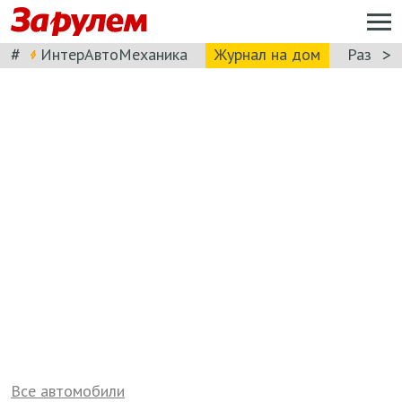
#
>
ИнтерАвтоМеханика
Журнал на дом
Разбор
Все автомобили