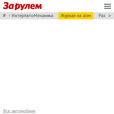
#
>
ИнтерАвтоМеханика
Журнал на дом
Разбор
Все автомобили