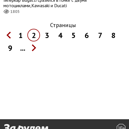
Гиперкар Bugatti сразился в гонке с двумя
мотоциклами,Kawasaki и Ducati
1805
Страницы
1
2
3
4
5
6
7
8
9
...