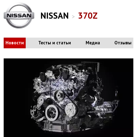
NISSAN
370Z
>
Новости
Тесты и статьи
Медиа
Отзывы