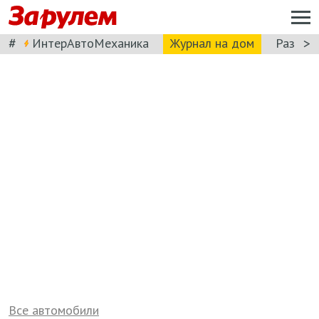
#
>
ИнтерАвтоМеханика
Журнал на дом
Разбор
Все автомобили