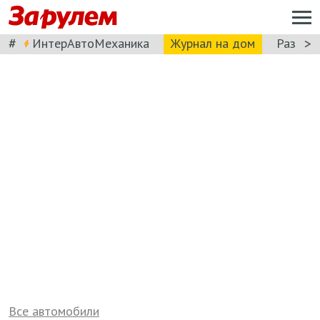
#
>
ИнтерАвтоМеханика
Журнал на дом
Разбор
Все автомобили