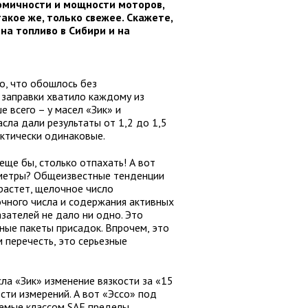
номичности и мощности моторов,
такое же, только свежее. Скажете,
на топливо в Сибири и на
о, что обошлось без
 заправки хватило каждому из
 всего – у масел «Зик» и
асла дали результаты от 1,2 до 1,5
рактически одинаковые.
еще бы, столько отпахать! А вот
аметры? Общеизвестные тенденции
 растет, щелочное число
очного числа и содержания активных
зателей не дало ни одно. Это
ные пакеты присадок. Впрочем, это
 перечесть, это серьезные
сла «Зик» изменение вязкости за «15
сти измерений. А вот «Эссо» под
каемые классом SAE пределы