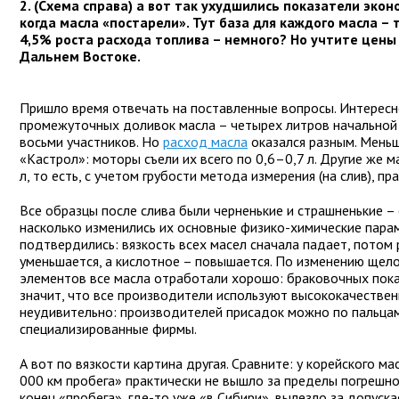
2. (Схема справа) а вот так ухудшились показатели эко
когда масла «постарели». Тут база для каждого масла – 
4,5% роста расхода топлива – немного? Но учтите цены 
Дальнем Востоке.
Пришло время отвечать на поставленные вопросы. Интересн
промежуточных доливок масла – четырех литров начальной
восьми участников. Но
расход масла
оказался разным. Меньше
«Кастрол»: моторы съели их всего по 0,6–0,7 л. Другие же м
л, то есть, с учетом грубости метода измерения (на слив), п
Все образцы после слива были черненькие и страшненькие – 
насколько изменились их основные физико-химические пар
подтвердились: вязкость всех масел сначала падает, потом
уменьшается, а кислотное – повышается. По изменению щел
элементов все масла отработали хорошо: браковочных пока
значит, что все производители используют высококачествен
неудивительно: производителей присадок можно по пальцам
специализированные фирмы.
А вот по вязкости картина другая. Сравните: у корейского ма
000 км пробега» практически не вышло за пределы погрешно
конец «пробега», где-то уже «в Сибири», вылезло за допус