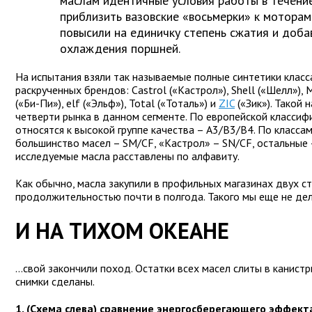
маслам идентичные условия работы в течение
приблизить вазовские «восьмерки» к моторам
повысили на единичку степень сжатия и доба
охлаждения поршней.
На испытания взяли так называемые полные синтетики класс
раскрученных брендов: Castrol («Кастрол»), Shell («Шелл»), M
(«Би-Пи»), elf («Эльф»), Total («Тоталь») и
ZIC
(«Зик»). Такой
четверти рынка в данном сегменте. По европейской классиф
относятся к высокой группе качества – А3/В3/В4. По класса
большинство масел – SM/CF, «Кастрол» – SN/CF, остальные 
исследуемые масла расставлены по алфавиту.
Как обычно, масла закупили в профильных магазинах двух с
продолжительностью почти в полгода. Такого мы еще не дел
И НА ТИХОМ ОКЕАНЕ
...свой закончили поход. Остатки всех масел слиты в канистр
снимки сделаны.
1. (Схема слева) сравнение энергосберегающего эффект