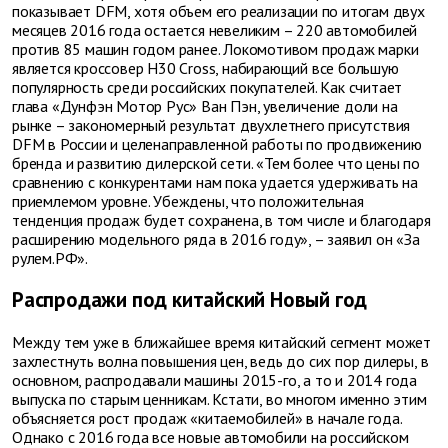
показывает DFM, хотя объем его реализации по итогам двух
месяцев 2016 года остается невеликим – 220 автомобилей
против 85 машин годом ранее. Локомотивом продаж марки
является кроссовер Н30 Cross, набирающий все большую
популярность среди российских покупателей. Как считает
глава «Дунфэн Мотор Рус» Ван Пэн, увеличение доли на
рынке – закономерный результат двухлетнего присутствия
DFM в России и целенаправленной работы по продвижению
бренда и развитию дилерской сети. «Тем более что цены по
сравнению с конкурентами нам пока удается удерживать на
приемлемом уровне. Убеждены, что положительная
тенденция продаж будет сохранена, в том числе и благодаря
расширению модельного ряда в 2016 году», – заявил он «За
рулем.РФ».
Распродажи под китайский Новый год
Между тем уже в ближайшее время китайский сегмент может
захлестнуть волна повышения цен, ведь до сих пор дилеры, в
основном, распродавали машины 2015-го, а то и 2014 года
выпуска по старым ценникам. Кстати, во многом именно этим
объясняется рост продаж «китаемобилей» в начале года.
Однако с 2016 года все новые автомобили на российском