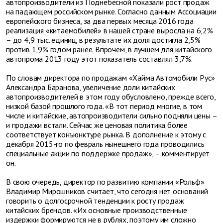
автопроизводители из Поднебесной показали рост продаж
на падающем российском рынке. Согласно данным Ассоциации
европейского бизнеса, за два первых месяца 2016 года
реализация «китаемобилей» в нашей стране выросла на 6,2%
– до 4,9 тыс. единиц, в результате их доля достигла 2,5%
против 1,9% годом ранее. Впрочем, в лучшем для китайского
автопрома 2013 году этот показатель составлял 3,7%.
По словам директора по продажам «Хайма Автомобили Рус»
Александра Баранова, увеличение доли китайских
автопроизводителей в этом году обусловлено, прежде всего,
низкой базой прошлого года. «В тот период многие, в том
числе и китайские, автопроизводители сильно подняли цены –
и продажи встали. Сейчас же ценовая политика более
соответствует конъюнктуре рынка. В дополнение к этому с
декабря 2015-го по февраль нынешнего года проводились
специальные акции по поддержке продаж», – комментирует
он.
В свою очередь, директор по развитию компании «Рольф»
Владимир Мирошников считает, что сегодня нет оснований
говорить о долгосрочной тенденции к росту продаж
китайских брендов. «Их основные производственные
издержки формируются не в рублях, поэтому им сложно