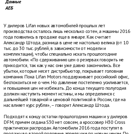
Данные
АЕБ
У дилеров Lifan новых автомобилей прошлых лет
производства осталось лишь несколько сотен, а машины 2016
года появились в продаже еще в январе. Как считает
Александр Штода, разница в цене не настолько велика (от 10
тыс. до 30 тыс. рублей, в зависимости от модели и
комплектации), чтобы специально искать прошлогодние
автомобили. «По сдерживанию цен о резервах говорить не
приходится, так как у нас они уже давно закончились. Все
убытки, которые несет дистрибьютор, покрывает головная
компания. Пока Lifan Motors поддерживает российский офис,
беспокоиться не о чем. Но давление постепенно усиливается,
и повышения цен не избежать. До конца текущего полугодия
должен наступить момент истины, и мы определимся с
дальнейшей товарной и ценовой политикой в России, где на
нас влияет курс рубля», – говорит Александр Штода.
Подходят к концу остатки прошлогодних машин и у дилеров
DFM, причем седана S30 нет совсем, а кроссовер Н30 Cross
практически распродан. Автомобили 2016 года поступят в
продажу во второй половине апреля уже по новым ценам. По