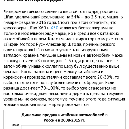
Лидером китайского сегмента шестой год подряд остается
Lifan, увеличивший реализацию на 54% – до 2,3 тыс. машин в
январе-феврале 2016 года. Стоит при этом отметить, что
кроссоверы Lifan Х60 и
Х50
являются бестселлерами не
только в модельном ряду марки, но и среди всех китайских
автомобилей в целом. Как отмечает директор по маркетингу
«Лифан Моторс Рус» Александр Штода, причины резкого
взлета продаж Lifan можно увидеть невооруженным
взглядом, сравнив текущие цены на новые автомобили марки
с конкурентами. «За последние 1,5 года рост цен на новые
автомобили у наших коллег по цеху был существенно выше,
чем наш. Когда разница в цене между китайскими и
корейскими производителями составляет всего 20-30%, то
выбор отдается в пользу более именитых брендов. Если
разница достигает 70-100%, то выбор уже становится не
настолько очевидным. Бесконечно держать цены на текущем
уровне мы не сможем, поэтому в течение этого года ситуация
должна выровняться», – предупреждает он.