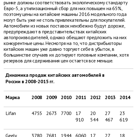
рынке должны соответствовать экологическому стандарту
Евро-5, а утилизационный сбор для них повышен на 65%,
поэтому цены на китайские машины 2016 модельного года
могут быть уже не столь привлекательны для покупателей.
Автомобили из новых поставок неизбежно будут дороже,
предупреждают в представительствах китайских
автопроизводителей, однако обещают предложить на них
конкурентные цены. Несмотря на то, что дистрибьюторы
китайских машин уже давно торгуют себе в убыток, в
большинстве случаев их дотируют головные компании, хотя
резервов для сдерживания цен остается все меньше.
Динамика продаж китайских автомобилей в
России в 2008-2015 гг.
Марка
2008
2009
2010
2011
2012
2013
2014
2
Lifan
4755
2673
7700
17
20
27
23
1
910
544
467
619
1
Geely
3780
7681
1944
6060
17
27
18
1