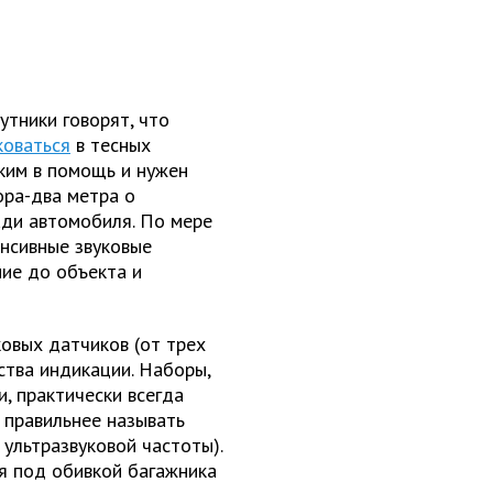
утники говорят, что
коваться
в тесных
ким в помощь и нужен
ора-два метра о
ади автомобиля. По мере
енсивные звуковые
ние до объекта и
ковых датчиков (от трех
ства индикации. Наборы,
, практически всегда
 правильнее называть
ультразвуковой частоты).
я под обивкой багажника