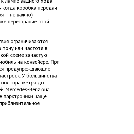
 к лампе заднего хода.
ь когда коробка передач
я – не важно)
аже перегорание этой
твия ограничиваются
 тону или частоте в
акой схеме зачастую
мобиль на конвейере. При
ются предупреждающие
настроек. У большинства
 полтора метра до
ей Mercedes-Benz она
ые парктроники чаще
 приблизительное