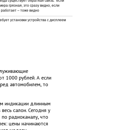
егда существует обратная связь: если
мера грязная, это сразу видно, если
 работает – тоже видно
ебует установки устройства с дисплеем
бслуживающие
т 1000 рублей. А если
еред автомобилем, то
ом индикации длинным
весь салон. Сегодня у
 по радиоканалу, что
лек: цены начинаются