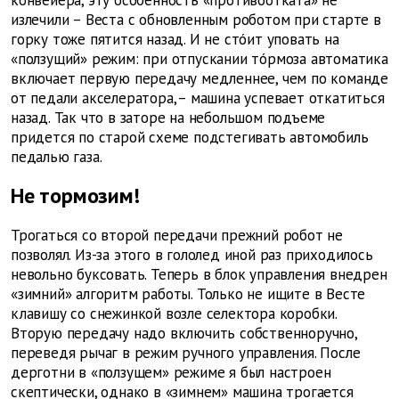
конвейера, эту особенность «противоотката» не
излечили – Веста с обновленным роботом при старте в
горку тоже пятится назад. И не стóит уповать на
«ползущий» режим: при отпускании тóрмоза автоматика
включает первую передачу медленнее, чем по команде
от педали акселератора, – машина успевает откатиться
назад. Так что в заторе на небольшом подъеме
придется по старой схеме подстегивать автомобиль
педалью газа.
Не тормозим!
Трогаться со второй передачи прежний робот не
позволял. Из-за этого в гололед иной раз приходилось
невольно буксовать. Теперь в блок управления внедрен
«зимний» алгоритм работы. Только не ищите в Весте
клавишу со снежинкой возле селектора коробки.
Вторую передачу надо включить собственноручно,
переведя рычаг в режим ручного управления. После
дерготни в «ползущем» режиме я был настроен
скептически, однако в «зимнем» машина трогается