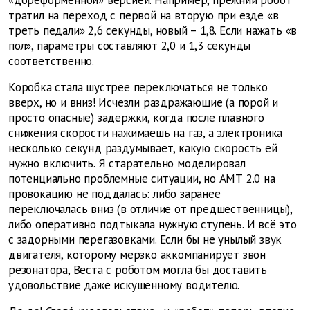
«дореформенной» версией. Например, прежний робот
тратил на переход с первой на вторую при езде «в
треть педали» 2,6 секунды, новый – 1,8. Если нажать «в
пол», параметры составляют 2,0 и 1,3 секунды
соответственно.
Коробка стала шустрее переключаться не только
вверх, но и вниз! Исчезли раздражающие (а порой и
просто опасные) задержки, когда после плавного
снижения скорости нажимаешь на газ, а электроника
несколько секунд раздумывает, какую скорость ей
нужно включить. Я старательно моделировал
потенциально проблемные ситуации, но АМТ 2.0 на
провокацию не поддалась: либо заранее
переключалась вниз (в отличие от предшественницы),
либо оперативно подтыкала нужную ступень. И всё это
с задорными перегазовками. Если бы не унылый звук
двигателя, которому мерзко аккомпанирует звон
резонатора, Веста с роботом могла бы доставить
удовольствие даже искушенному водителю.