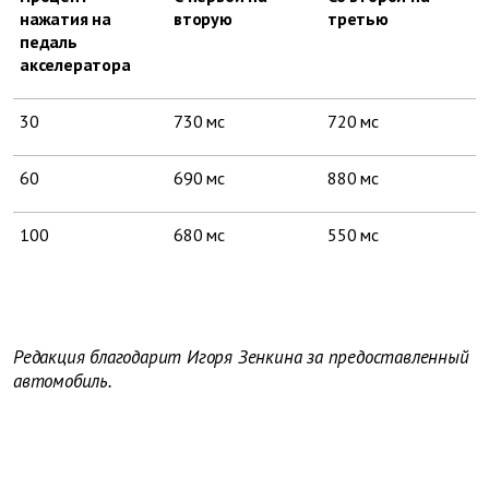
нажатия на
вторую
третью
педаль
акселератора
30
730 мс
720 мс
60
690 мс
880 мс
100
680 мс
550 мс
Редакция благодарит Игоря Зенкина за предоставленный
автомобиль.