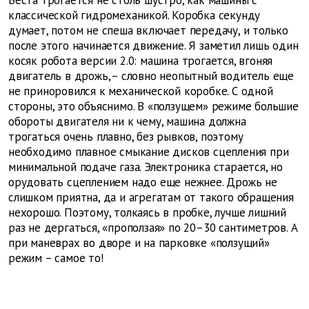
Веста трогается не столь шустро, как машины с
классической гидромеханикой. Коробка секунду
думает, потом не спеша включает передачу, и только
после этого начинается движение. Я заметил лишь один
косяк робота версии 2.0: машина трогается, вгоняя
двигатель в дрожь, – словно неопытный водитель еще
не приноровился к механической коробке. С одной
стороны, это объяснимо. В «ползущем» режиме большие
обороты двигателя ни к чему, машина должна
трогаться очень плавно, без рывков, поэтому
необходимо плавное смыкание дисков сцепления при
минимальной подаче газа. Электроника старается, но
орудовать сцеплением надо еще нежнее. Дрожь не
слишком приятна, да и агрегатам от такого обращения
нехорошо. Поэтому, толкаясь в пробке, лучше лишний
раз не дергаться, «проползая» по 20–30 сантиметров. А
при маневрах во дворе и на парковке «ползущий»
режим – самое то!